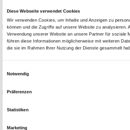
Krankengymnastik
Diese Webseite verwendet Cookies
Instagram
Facebook
Wir verwenden Cookies, um Inhalte und Anzeigen zu personal
können und die Zugriffe auf unsere Website zu analysieren.
Königswall 14
Verwendung unserer Website an unsere Partner für soziale 
45657 Recklinghausen
führen diese Informationen möglicherweise mit weiteren Date
die sie im Rahmen Ihrer Nutzung der Dienste gesammelt ha
Praxis
Häufige Fragen
EMS Training
Einwilligungsauswahl
Freies Training
Notwendig
Cookies
Präferenzen
MO – FR
8–18
SA
8–12
Statistiken
Kontakt
Termin vereinbaren
Marketing